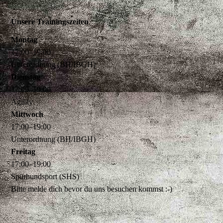
Unsere Trainingszeiten
Montag
17
:
00
–
19
:
00
Unterordnung (BH/IBGH)
Dienstag
17
:
00
–
19
:
00
Agility
Mittwoch
17
:
00
–
19
:
00
Unterordnung (BH/IBGH)
Freitag
17
:
00
–
19
:
00
Spürhundsport (SHS)
Bitte melde dich bevor du uns besuchen kommst :-)