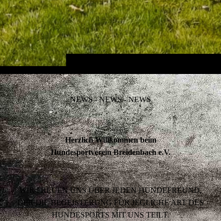
NEWS - NEWS - NEWS
Herzlich Willkommen beim
Hundesportverein Breidenbach e.V.
WIR FREUEN UNS ÜBER JEDEN HUNDEFREUND,
DER DIE BEGEISTERUNG FÜR JEGLICHE ART DES
HUNDESPORTS MIT UNS TEILT.