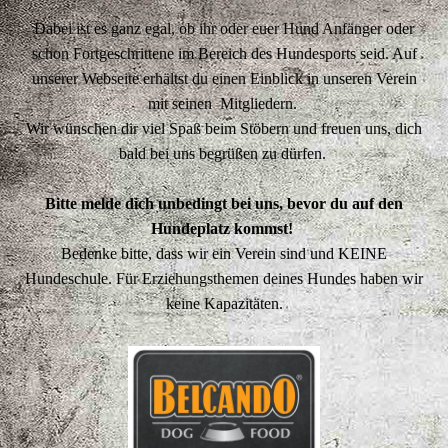
Dabei ist es ganz egal, ob ihr oder euer Hund Anfänger oder
schon Fortgeschrittene im Bereich des Hundesports seid. Auf
unserer Webseite erhältst du einen Einblick in unseren Verein
mit seinen Mitgliedern.
Wir wünschen dir viel Spaß beim Stöbern und freuen uns, dich
bald bei uns begrüßen zu dürfen.
Bitte melde dich unbedingt bei uns, bevor du auf den
Hundeplatz kommst!
Bedenke bitte, dass wir ein Verein sind und KEINE
Hundeschule. Für Erziehungsthemen deines Hundes haben wir
keine Kapazitäten.